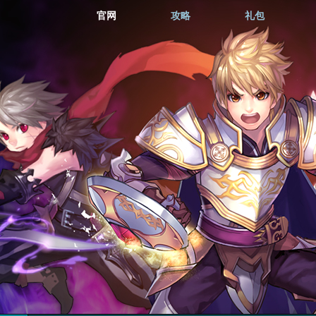
官网
攻略
礼包