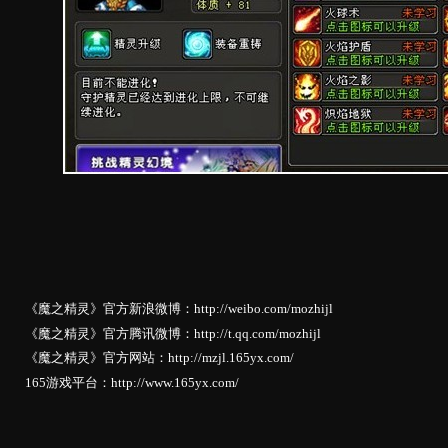
《魔之精灵》官方新浪微博：http://weibo.com/mozhijl
《魔之精灵》官方腾讯微博：http://t.qq.com/mozhijl
《魔之精灵》官方网站：http://mzjl.165yx.com/
165游戏平台：http://www.165yx.com/