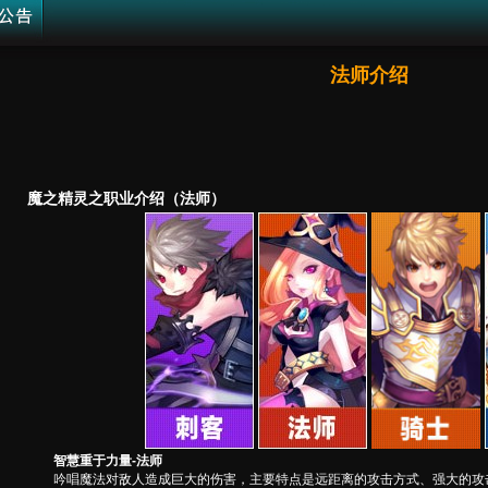
法师介绍
魔之精灵之职业介绍（法师）
智慧重于力量-法师
吟唱魔法对敌人造成巨大的伤害，主要特点是远距离的攻击方式、强大的攻