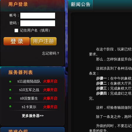
在这个阶段，玩家已经对
要求。
那么，怎样快速提升自己
这就涉及到了各种活动的
条龙：
步骤一：
在中午的象棋
s11超能陆战队
火爆开启
步骤二：
在象棋大厅开
步骤三：
完成象棋大厅
s10五军之战
火爆开启
步骤四：
完成虚幻之塔
完。
s9涅槃重生
火爆开启
s1卡莱尔
火爆开启
这样，经验卷轴就做到
更多服务器>>
除了一条龙之外，跑环任
升级的同时，不要忘记进
来质的提升。