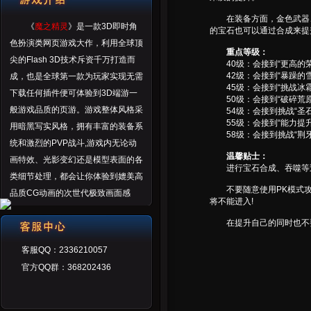
在装备方面，金色武器、
《
魔之精灵
》是一款3D即时角
的宝石也可以通过合成来提
色扮演类网页游戏大作，利用全球顶
重点等级：
尖的Flash 3D技术斥资千万打造而
40级：会接到“更高的荣
42级：会接到“暴躁的雪
成，也是全球第一款为玩家实现无需
45级：会接到“挑战冰霜
下载任何插件便可体验到3D端游一
50级：会接到“破碎荒原
般游戏品质的页游。游戏整体风格采
54级：会接到挑战“圣石
55级：会接到“能力提升
用暗黑写实风格，拥有丰富的装备系
58级：会接到挑战“荆牙
统和激烈的PVP战斗,游戏内无论动
温馨贴士：
画特效、光影变幻还是模型表面的各
进行宝石合成、吞噬等过
类细节处理，都会让你体验到媲美高
不要随意使用PK模式攻击
品质CG动画的次世代极致画面感
将不能进入!
受。
在提升自己的同时也不要
客服QQ：2336210057
官方QQ群：368202436