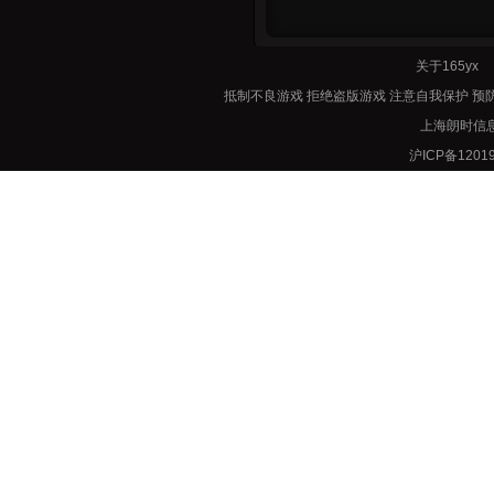
关于165y
抵制不良游戏 拒绝盗版游戏 注意自我保护 预
上海朗时信息技
沪ICP备12019