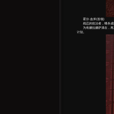
霍尔·血斧(首领)
残忍的统治者，嗜杀成性
为有娜拉娜萨满在，再加
计划。