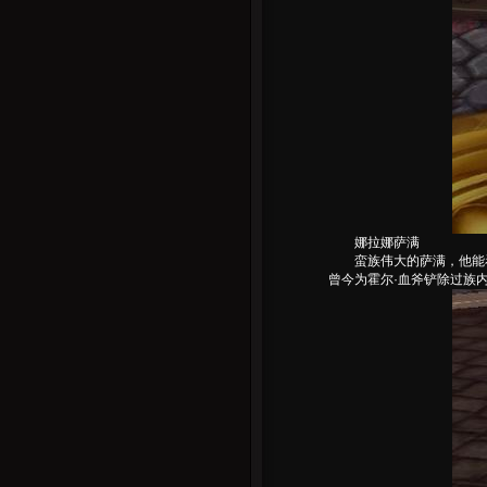
娜拉娜萨满
蛮族伟大的萨满，他能看
曾今为霍尔·血斧铲除过族