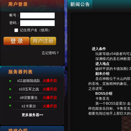
进入条件
玩家等级≥54级者均可
深渊模式的圣石神殿需要
进入地点
破碎平原的卡德加斯(-201
副本介绍
圣石神殿位于火山内部，
s11超能陆战队
火爆开启
的圣地，蛮族精神的象征。
之谷进军。
s10五军之战
火爆开启
BOSS介绍
s9涅槃重生
火爆开启
卡鲁亚克
第一个BOSS是霍尔·血
s1卡莱尔
火爆开启
样也能攻击目标。卡鲁亚克
都要先闯过他手上那巨大的
更多服务器>>