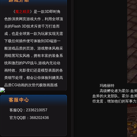
《
魔之精灵
》是一款3D即时角
色扮演类网页游戏大作，利用全球顶
尖的Flash 3D技术斥资千万打造而
成，也是全球第一款为玩家实现无需
下载任何插件便可体验到3D端游一
般游戏品质的页游。游戏整体风格采
用暗黑写实风格，拥有丰富的装备系
统和激烈的PVP战斗,游戏内无论动
画特效、光影变幻还是模型表面的各
类细节处理，都会让你体验到媲美高
品质CG动画的次世代极致画面感
玛格丽特
高级孵化者为霍尔·血斧的
受。
血斧的火龙部队。霍尔·血
些龙蛋，增加他们的军事力
客服QQ：2336210057
官方QQ群：368202436